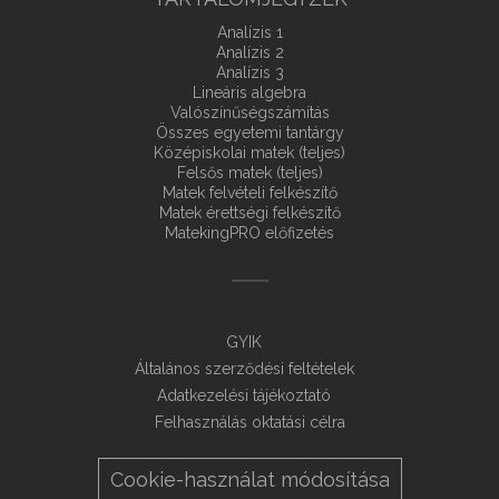
Analízis 1
Analízis 2
Analízis 3
Lineáris algebra
Valószínűségszámítás
Összes egyetemi tantárgy
Középiskolai matek (teljes)
Felsős matek (teljes)
Matek felvételi felkészítő
Matek érettségi felkészítő
MatekingPRO előfizetés
GYIK
Általános szerződési feltételek
Adatkezelési tájékoztató
Felhasználás oktatási célra
Cookie-használat módosítása