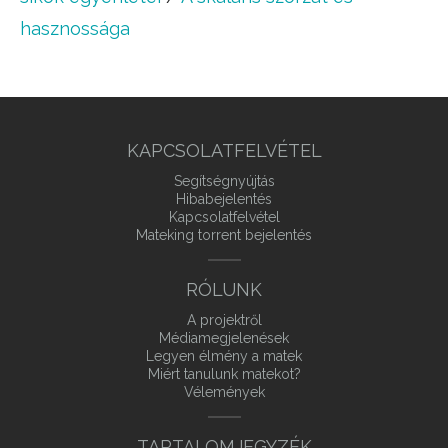
hasznossága
KAPCSOLATFELVÉTEL
Segítségnyújtás
Hibabejelentés
Kapcsolatfelvétel
Mateking torrent bejelentés
RÓLUNK
A projektről
Médiamegjelenések
Legyen élmény a matek
Miért tanulunk matekot?
Vélemények
TARTALOMJEGYZÉK