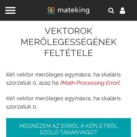
Jump to navigation
VEKTOROK
MERŐLEGESSÉGÉNEK
FELTÉTELE
Két vektor merőleges egymásra, ha skaláris
szorzatuk 0, azaz ha
[
Math Processing Error
]
.
a
_
⋅
b
_
=
0
Két vektor merőleges egymásra, ha skaláris
szorzatuk 0.
MEGNÉZEM AZ ERRŐL A KÉPLETRŐL
SZÓLÓ TANANYAGOT