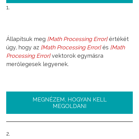
1.
Állapítsuk meg
[
Math Processing Error
]
értékét
x
úgy, hogy az
[
Math Processing Error
]
és
[
Math
a
_
=
b
_
=
Processing Error
]
vektorok egymásra
(
x
,
3
)
(
5
,
2
)
merőlegesek legyenek.
MEGNÉZEM, HOGYAN KELL
MEGOLDANI
2.