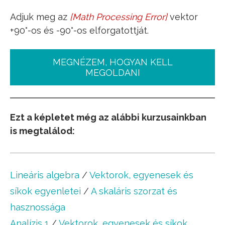
Adjuk meg az
[
Math Processing Error
]
vektor
a
_
=
+90°-os és -90°-os elforgatottját.
(
3
,
2
)
MEGNÉZEM, HOGYAN KELL
MEGOLDANI
Ezt a képletet még az alábbi kurzusainkban
is megtalálod:
Lineáris algebra
/
Vektorok, egyenesek és
síkok egyenletei
/
A skaláris szorzat és
hasznossága
Analízis 1
/
Vektorok, egyenesek és síkok