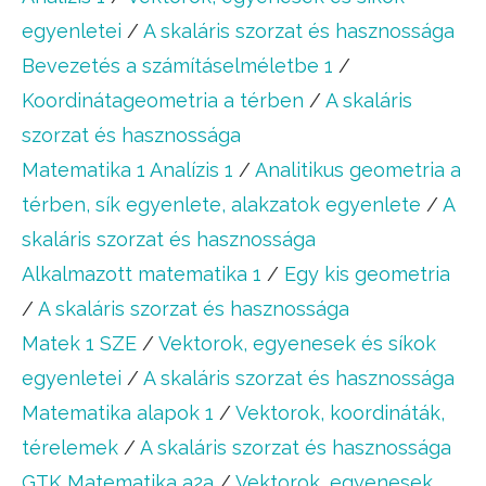
egyenletei
/
A skaláris szorzat és hasznossága
Bevezetés a számításelméletbe 1
/
Koordinátageometria a térben
/
A skaláris
szorzat és hasznossága
Matematika 1 Analízis 1
/
Analitikus geometria a
térben, sík egyenlete, alakzatok egyenlete
/
A
skaláris szorzat és hasznossága
Alkalmazott matematika 1
/
Egy kis geometria
/
A skaláris szorzat és hasznossága
Matek 1 SZE
/
Vektorok, egyenesek és síkok
egyenletei
/
A skaláris szorzat és hasznossága
Matematika alapok 1
/
Vektorok, koordináták,
térelemek
/
A skaláris szorzat és hasznossága
GTK Matematika a2a
/
Vektorok, egyenesek,