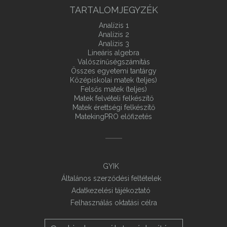
TARTALOMJEGYZÉK
Analízis 1
Analízis 2
Analízis 3
Lineáris algebra
Valószínűségszámítás
Összes egyetemi tantárgy
Középiskolai matek (teljes)
Felsős matek (teljes)
Matek felvételi felkészítő
Matek érettségi felkészítő
MatekingPRO előfizetés
GYIK
Általános szerződési feltételek
Adatkezelési tájékoztató
Felhasználás oktatási célra