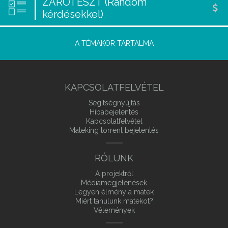
ZÁRÓTESZT (Random
kérdésekkel)
A TÉMAKÖR TARTALMA
KAPCSOLATFELVÉTEL
Segítségnyújtás
Hibabejelentés
Kapcsolatfelvétel
Mateking torrent bejelentés
RÓLUNK
A projektről
Médiamegjelenések
Legyen élmény a matek
Miért tanulunk matekot?
Vélemények