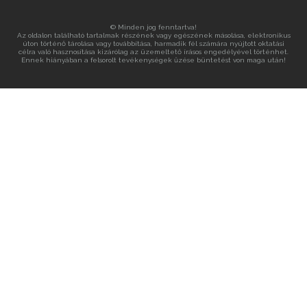
© Minden jog fenntartva!
Az oldalon található tartalmak részének vagy egészének másolása, elektronikus
úton történő tárolása vagy továbbítása, harmadik fél számára nyújtott oktatási
célra való hasznosítása kizárólag az üzemeltető írásos engedélyével történhet.
Ennek hiányában a felsorolt tevékenységek űzése büntetést von maga után!