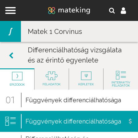
Jump to navigation
Matek 1 Corvinus
Differenciálhatóság vizsgálata
és az érintő egyenlete
INTERAKTÍV
FELADATOK
KÉPLETEK
EPIZÓDOK
FELADATOK
01
Függvények differenciálhatósága
Függvények differenciálhatósága