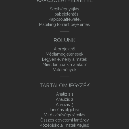
KAPCSOLATFELVÉTEL
Segítségnyújtás
Hibabejelentés
Kapcsolatfelvétel
Mateking torrent bejelentés
RÓLUNK
A projektről
Médiamegjelenések
Legyen élmény a matek
Miért tanulunk matekot?
Vélemények
TARTALOMJEGYZÉK
Analízis 1
Analízis 2
Analízis 3
Lineáris algebra
Valószínűségszámítás
Összes egyetemi tantárgy
Középiskolai matek (teljes)