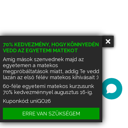
70% KEDVEZMÉNY, HOGY KÖNNYEDÉN
VEDD AZ EGYETEMI MATEKOT
Amíg mások szenvednek majd az
egyetemen a matekos
megpróbáltatások miatt, addig Te vedd
lazán az első félév matekos kihívásait :)
60-féle egyetemi matekos kurzusunk
70% kedvezménnyel augusztus 16-ig.
Kuponkód: uniGO26
ERRE VAN SZÜKSÉGEM