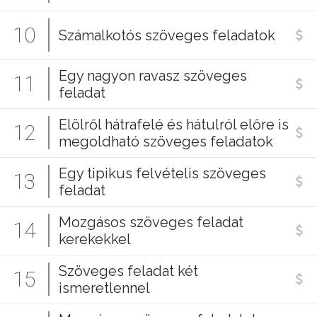
10
Számalkotós szöveges feladatok
Egy nagyon ravasz szöveges
11
feladat
Elölről hátrafelé és hátulról előre is
12
megoldható szöveges feladatok
Egy tipikus felvételis szöveges
13
feladat
Mozgásos szöveges feladat
14
kerekekkel
Szöveges feladat két
15
ismeretlennel