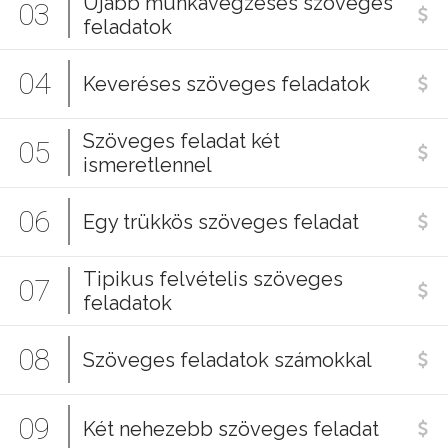
Újabb munkavégzéses szöveges
03
feladatok
04
Keveréses szöveges feladatok
Szöveges feladat két
05
ismeretlennel
06
Egy trükkös szöveges feladat
Tipikus felvételis szöveges
07
feladatok
08
Szöveges feladatok számokkal
09
Két nehezebb szöveges feladat