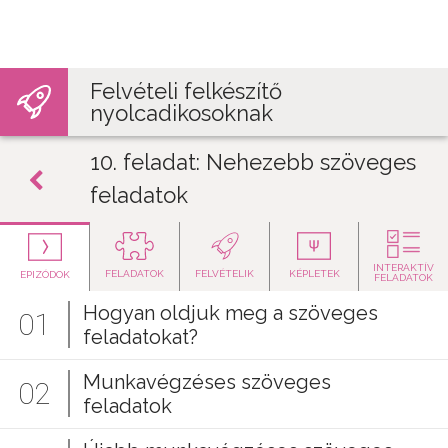
Jump to navigation
Felvételi felkészítő
nyolcadikosoknak
10. feladat: Nehezebb szöveges
feladatok
INTERAKTÍV
FELADATOK
FELVÉTELIK
KÉPLETEK
EPIZÓDOK
FELADATOK
Hogyan oldjuk meg a szöveges
01
feladatokat?
Munkavégzéses szöveges
02
feladatok