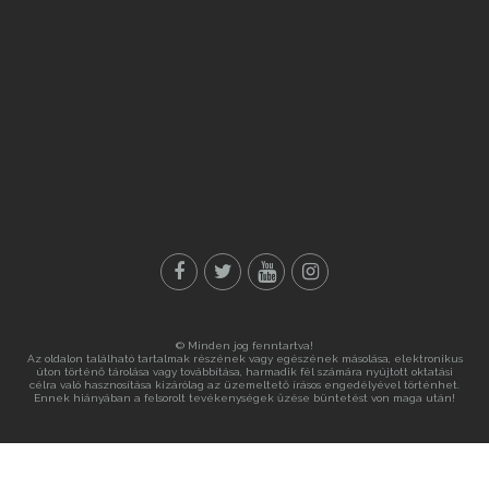
© Minden jog fenntartva!
Az oldalon található tartalmak részének vagy egészének másolása, elektronikus
úton történő tárolása vagy továbbítása, harmadik fél számára nyújtott oktatási
célra való hasznosítása kizárólag az üzemeltető írásos engedélyével történhet.
Ennek hiányában a felsorolt tevékenységek űzése büntetést von maga után!