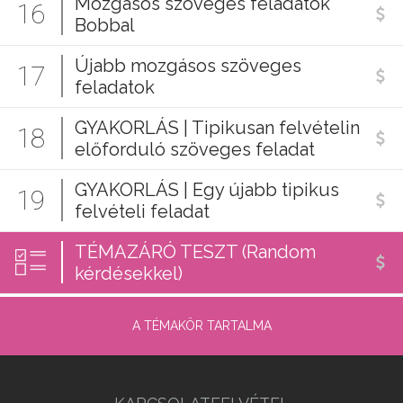
Mozgásos szöveges feladatok
16
Bobbal
Újabb mozgásos szöveges
17
feladatok
GYAKORLÁS | Tipikusan felvételin
18
előforduló szöveges feladat
GYAKORLÁS | Egy újabb tipikus
19
felvételi feladat
TÉMAZÁRÓ TESZT (Random
kérdésekkel)
A TÉMAKÖR TARTALMA