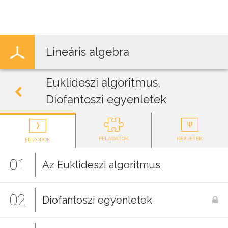
Jump to navigation
Lineáris algebra
Euklideszi algoritmus,
Diofantoszi egyenletek
FELADATOK
KÉPLETEK
EPIZÓDOK
01
Az Euklideszi algoritmus
02
Diofantoszi egyenletek