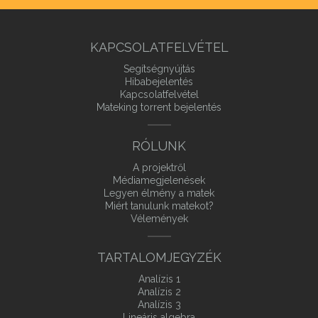
KAPCSOLATFELVÉTEL
Segítségnyújtás
Hibabejelentés
Kapcsolatfelvétel
Mateking torrent bejelentés
RÓLUNK
A projektről
Médiamegjelenések
Legyen élmény a matek
Miért tanulunk matekot?
Vélemények
TARTALOMJEGYZÉK
Analízis 1
Analízis 2
Analízis 3
Lineáris algebra