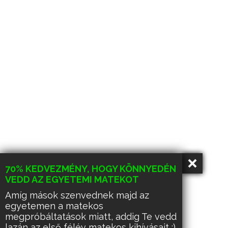
70% KEDVEZMÉNY, HOGY KÖNNYEDÉN
VEDD AZ EGYETEMI MATEKOT
Amíg mások szenvednek majd az
egyetemen a matekos
megpróbáltatások miatt, addig Te vedd
lazán az első félév matekos kihívásait :)