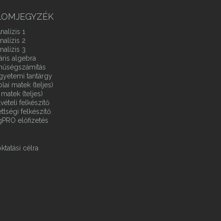
LOMJEGYZÉK
nalízis 1
nalízis 2
nalízis 3
áris algebra
ínűségszámítás
gyetemi tantárgy
ai matek (teljes)
matek (teljes)
vételi felkészítő
ttségi felkészítő
gPRO előfizetés
ktatási célra