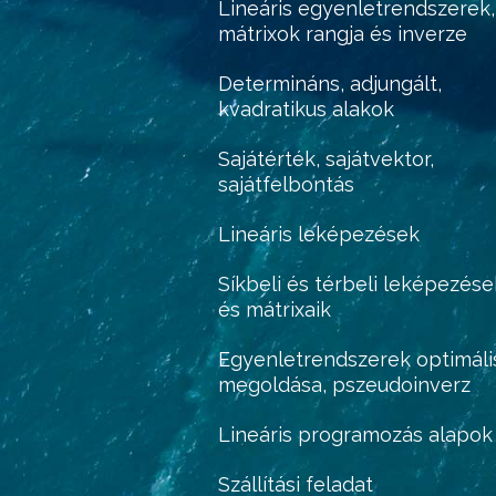
Lineáris egyenletrendszerek,
mátrixok rangja és inverze
Determináns, adjungált,
kvadratikus alakok
Sajátérték, sajátvektor,
sajátfelbontás
Lineáris leképezések
Síkbeli és térbeli leképezése
és mátrixaik
Egyenletrendszerek optimáli
megoldása, pszeudoinverz
Lineáris programozás alapok
Szállítási feladat