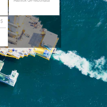
Mátrixok QR-felbontása
A TÉMAKÖR TARTALMA