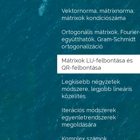
Vektornorma, mátrixnorma,
mátrixok kondíciószáma
Ortogonális mátrixok, Fourier
együtthatók, Gram-Schmidt
ortogonalizáció
Mátrixok LU-felbontása és
QR-felbontása
Legkisebb négyzetek
módszere, legjobb lineáris
közelítés
Iterációs módszerek
egyenletrendszerek
megoldására
Komplex számok