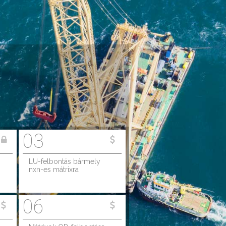
03
LU-felbontás bármely
nxn-es mátrixra
06