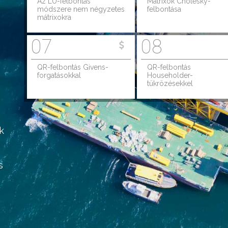
Az LU-felbontás
Mátrixok Cholesky-
módszere nem négyzetes
felbontása
mátrixokra
07
08
QR-felbontás Givens-
QR-felbontás
forgatásokkal
Householder-
tükrözésekkel
k
s