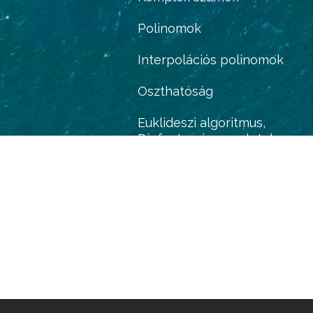
Polinomok
Interpolációs polinomok
Oszthatóság
Euklideszi algoritmus,
Diofantoszi egyenletek
Kongruenciák, Euler-Fermat
tétel
Csoportok, gyűrűk, testek