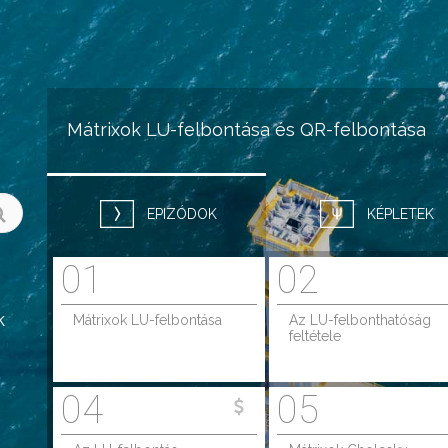
Jump to navigation
Mátrixok LU-felbontása és QR-felbontása
EPIZÓDOK
KÉPLETEK
01
02
k
Mátrixok LU-felbontása
Az LU-felbonthatóság
feltétele
04
05