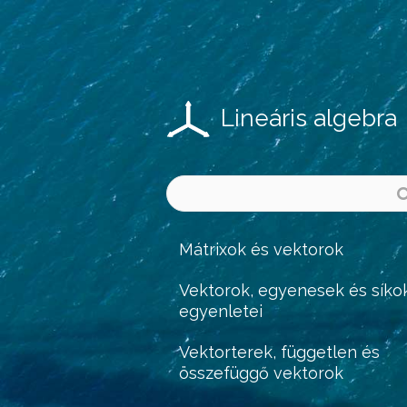
Lineáris algebra
Mátrixok és vektorok
Vektorok, egyenesek és síko
egyenletei
Vektorterek, független és
összefüggő vektorok