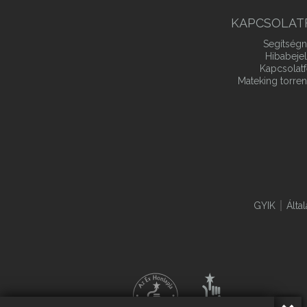
KAPCSOLAT
Segítségn
Hibabeje
Kapcsolatf
Mateking torren
GYIK
Álta