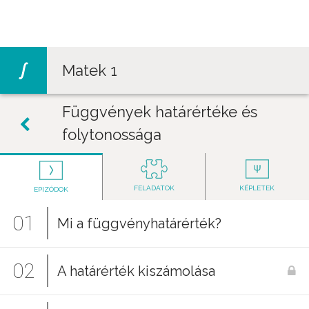
Jump to navigation
Matek 1
Függvények határértéke és
folytonossága
FELADATOK
KÉPLETEK
EPIZÓDOK
01
Mi a függvényhatárérték?
02
A határérték kiszámolása