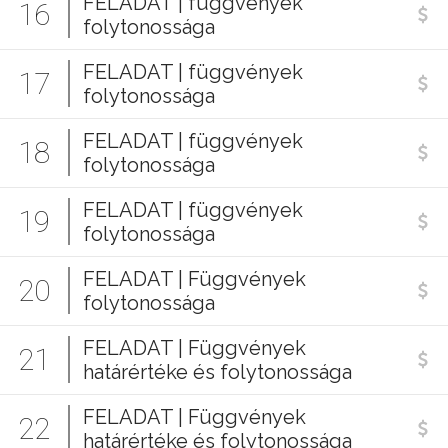
FELADAT | függvények
16
folytonossága
FELADAT | függvények
17
folytonossága
FELADAT | függvények
18
folytonossága
FELADAT | függvények
19
folytonossága
FELADAT | Függvények
20
folytonossága
FELADAT | Függvények
21
határértéke és folytonossága
FELADAT | Függvények
22
határértéke és folytonossága