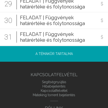
FELADAT | Függvények
29
határértéke és folytonossága
FELADAT | Függvények
30
határértéke és folytonossága
FELADAT | Függvények
31
határértéke és folytonossága
A TÉMAKÖR TARTALMA
KAPCSOLATFELVÉTEL
Segítségnyújtás
Hibabejelentés
Kapcsolatfelvétel
Mateking torrent bejelentés