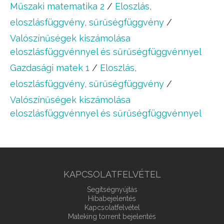
Műszaki matematika 2
/
Eloszlás,
eloszlásfüggvény, sűrűségfüggvény
/
Valószínűségek kiszámolása
eloszlásfüggvénnyel és sűrűségfüggvénnyel
Gazdasági matek 1
/
Eloszlás,
eloszlásfüggvény, sűrűségfüggvény
/
Valószínűségek kiszámolása
eloszlásfüggvénnyel és sűrűségfüggvénnyel
KAPCSOLATFELVÉTEL
Segítségnyújtás
Hibabejelentés
Kapcsolatfelvétel
Mateking torrent bejelentés