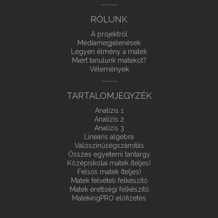
RÓLUNK
A projektről
Médiamegjelenések
Legyen élmény a matek
Miért tanulunk matekot?
Vélemények
TARTALOMJEGYZÉK
Analízis 1
Analízis 2
Analízis 3
Lineáris algebra
Valószínűségszámítás
Összes egyetemi tantárgy
Középiskolai matek (teljes)
Felsős matek (teljes)
Matek felvételi felkészítő
Matek érettségi felkészítő
MatekingPRO előfizetés