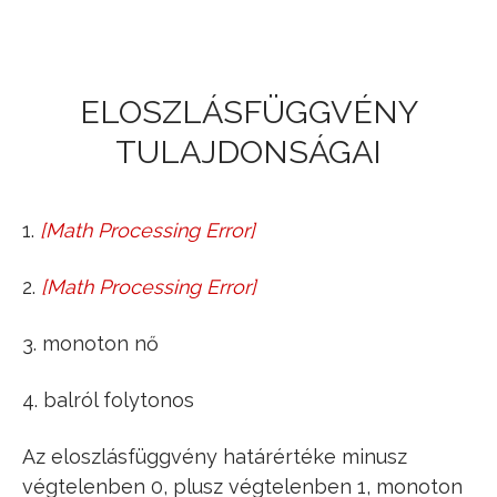
Jump to navigation
ELOSZLÁSFÜGGVÉNY
TULAJDONSÁGAI
1.
[
Math Processing Error
]
lim
−
∞
F
(
x
)
=
0
2.
[
Math Processing Error
]
lim
∞
F
(
x
)
=
1
3. monoton nő
4. balról folytonos
Az eloszlásfüggvény határértéke minusz
végtelenben 0, plusz végtelenben 1, monoton