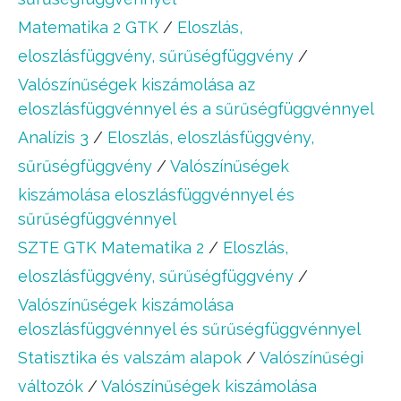
Matematika 2 GTK
/
Eloszlás,
eloszlásfüggvény, sűrűségfüggvény
/
Valószínűségek kiszámolása az
eloszlásfüggvénnyel és a sűrűségfüggvénnyel
Analízis 3
/
Eloszlás, eloszlásfüggvény,
sűrűségfüggvény
/
Valószínűségek
kiszámolása eloszlásfüggvénnyel és
sűrűségfüggvénnyel
SZTE GTK Matematika 2
/
Eloszlás,
eloszlásfüggvény, sűrűségfüggvény
/
Valószínűségek kiszámolása
eloszlásfüggvénnyel és sűrűségfüggvénnyel
Statisztika és valszám alapok
/
Valószínűségi
változók
/
Valószínűségek kiszámolása