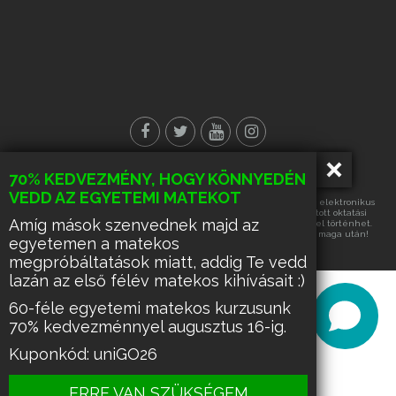
70% KEDVEZMÉNY, HOGY KÖNNYEDÉN
© Minden jog fenntartva!
VEDD AZ EGYETEMI MATEKOT
Az oldalon található tartalmak részének vagy egészének másolása, elektronikus
úton történő tárolása vagy továbbítása, harmadik fél számára nyújtott oktatási
Amíg mások szenvednek majd az
célra való hasznosítása kizárólag az üzemeltető írásos engedélyével történhet.
Ennek hiányában a felsorolt tevékenységek űzése büntetést von maga után!
egyetemen a matekos
megpróbáltatások miatt, addig Te vedd
lazán az első félév matekos kihívásait :)
60-féle egyetemi matekos kurzusunk
70% kedvezménnyel augusztus 16-ig.
Kuponkód: uniGO26
ERRE VAN SZÜKSÉGEM