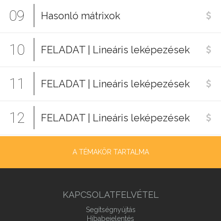
09
Hasonló mátrixok
10
FELADAT | Lineáris leképezések
11
FELADAT | Lineáris leképezések
12
FELADAT | Lineáris leképezések
A TÉMAKÖR TARTALMA
KAPCSOLATFELVÉTEL
Segítségnyújtás
Hibabejelentés