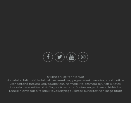
© Minden jog fenntartva!
Az oldalon található tartalmak részének vagy egészének másolása, elektronikus
úton történő tárolása vagy továbbítása, harmadik fél számára nyújtott oktatási
célra való hasznosítása kizárólag az üzemeltető írásos engedélyével történhet.
Ennek hiányában a felsorolt tevékenységek űzése büntetést von maga után!