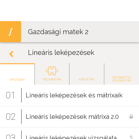
Jump to navigation
Gazdasági matek 2
Lineáris leképezések
INTERAKTÍV
FELADATOK
KÉPLETEK
EPIZÓDOK
FELADATOK
01
Lineáris leképezések és mátrixaik
02
Lineáris leképezések mátrixa 2.0
03
Lineáris leképezések vizsgálata