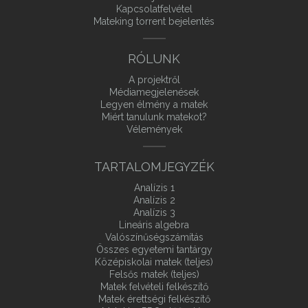
Kapcsolatfelvétel
Mateking torrent bejelentés
RÓLUNK
A projektről
Médiamegjelenések
Legyen élmény a matek
Miért tanulunk matekot?
Vélemények
TARTALOMJEGYZÉK
Analízis 1
Analízis 2
Analízis 3
Lineáris algebra
Valószínűségszámítás
Összes egyetemi tantárgy
Középiskolai matek (teljes)
Felsős matek (teljes)
Matek felvételi felkészítő
Matek érettségi felkészítő