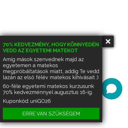
70% KEDVEZMÉNY, HOGY KÖNNYEDÉN
VEDD AZ EGYETEMI MATEKOT
Amíg mások szenvednek majd az
egyetemen a matekos
megpróbáltatások miatt, addig Te vedd
lazán az első félév matekos kihívásait :)
60-féle egyetemi matekos kurzusunk
70% kedvezménnyel augusztus 16-ig.
Kuponkód: uniGO26
ERRE VAN SZÜKSÉGEM