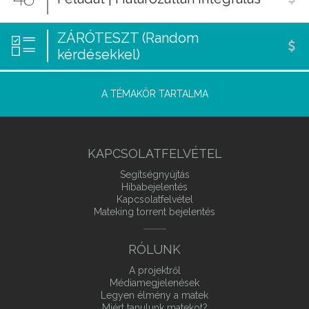
ZÁRÓTESZT (Random
kérdésekkel)
A TÉMAKÖR TARTALMA
KAPCSOLATFELVÉTEL
Segítségnyújtás
Hibabejelentés
Kapcsolatfelvétel
Mateking torrent bejelentés
RÓLUNK
A projektről
Médiamegjelenések
Legyen élmény a matek
Miért tanulunk matekot?