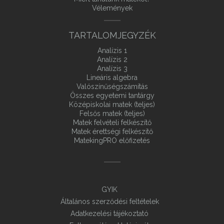
Vélemények
TARTALOMJEGYZÉK
Analízis 1
Analízis 2
Analízis 3
Lineáris algebra
Valószínűségszámítás
Összes egyetemi tantárgy
Középiskolai matek (teljes)
Felsős matek (teljes)
Matek felvételi felkészítő
Matek érettségi felkészítő
MatekingPRO előfizetés
GYIK
Általános szerződési feltételek
Adatkezelési tájékoztató