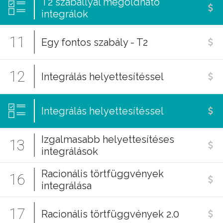
T2 szabállyal megoldható
integrálok
11
Egy fontos szabály - T2
12
Integrálás helyettesítéssel
Integrálás helyettesítéssel
Izgalmasabb helyettesítéses
13
integrálások
Racionális törtfüggvények
16
integrálása
17
Racionális törtfüggvények 2.0