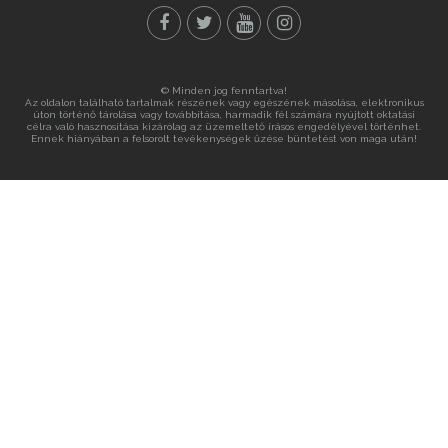
© Minden jog fenntartva!
Az oldalon található tartalmak részének vagy egészének másolása, elektronikus
úton történő tárolása vagy továbbítása, harmadik fél számára nyújtott oktatási
célra való hasznosítása kizárólag az üzemeltető írásos engedélyével történhet.
Ennek hiányában a felsorolt tevékenységek űzése büntetést von maga után!