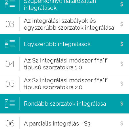
Szuperkönnyű határozatlan
integrálások
Az integrálási szabályok és
03
egyszerűbb szorzatok integrálása
Egyszerűbb integrálások
Az S2 integrálási módszer f^a*f'
04
típusú szorzatokra 1.0
Az S2 integrálási módszer f^a*f'
05
típusú szorzatokra 2.0
Rondább szorzatok integrálása
06
A parciális integrálás - S3