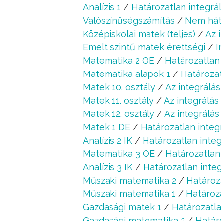
Analízis 1
/
Határozatlan integrál
Valószínűségszámítás
/
Nem hátr
Középiskolai matek (teljes)
/
Az 
Emelt szintű matek érettségi
/
I
Matematika 2 OE
/
Határozatlan 
Matematika alapok 1
/
Határozat
Matek 10. osztály
/
Az integrálás
Matek 11. osztály
/
Az integrálás 
Matek 12. osztály
/
Az integrálás 
Matek 1 DE
/
Határozatlan integr
Analízis 2 IK
/
Határozatlan integ
Matematika 3 OE
/
Határozatlan 
Analízis 3 IK
/
Határozatlan integ
Műszaki matematika 2
/
Határoza
Műszaki matematika 1
/
Határoza
Gazdasági matek 1
/
Határozatla
Gazdasági matematika 2
/
Határo