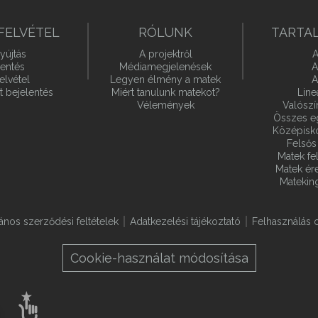
FELVÉTEL
RÓLUNK
TARTA
yújtás
A projektről
A
lentés
Médiamegjelenések
A
elvétel
Legyen élmény a matek
A
t bejelentés
Miért tanulunk matekot?
Line
Vélemények
Valósz
Összes e
Középiskol
Felsős 
Matek fel
Matek ére
Matekin
lános szerződési feltételek
Adatkezelési tájékoztató
Felhasználás o
Cookie-használat módosítása