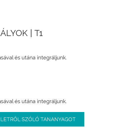
Jump to navigation
ÁLYOK | T1
sával és utána integráljunk.
d
x
=
∫
a
c
(
c
x
+
d
)
c
x
+
d
+
E
c
x
+
d
d
x
=
sával és utána integráljunk.
PLETRŐL SZÓLÓ TANANYAGOT