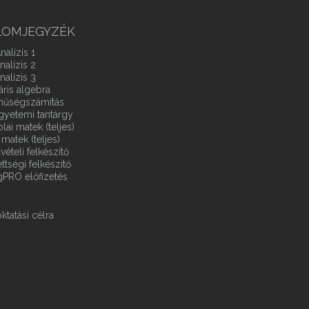
LOMJEGYZÉK
nalízis 1
nalízis 2
nalízis 3
áris algebra
ínűségszámítás
gyetemi tantárgy
ai matek (teljes)
matek (teljes)
vételi felkészítő
ttségi felkészítő
gPRO előfizetés
ktatási célra