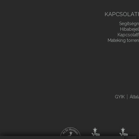
KAPCSOLAT
Segítségn
Hibabeje
Kapcsolatf
Mateking torren
GYIK
Álta