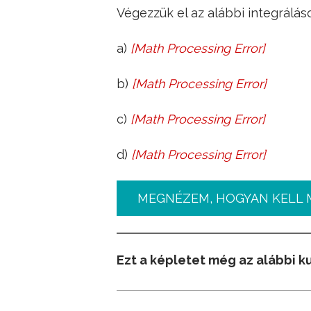
Végezzük el az alábbi integrálás
a)
[
Math Processing Error
]
∫
3
x
+
4
x
−
2
d
x
=
?
b)
[
Math Processing Error
]
∫
8
x
+
5
2
x
+
3
d
x
=
?
c)
[
Math Processing Error
]
∫
x
+
4
x
+
3
d
x
=
?
d)
[
Math Processing Error
]
∫
tan
2
x
d
x
=
?
MEGNÉZEM, HOGYAN KELL 
Ezt a képletet még az alábbi k