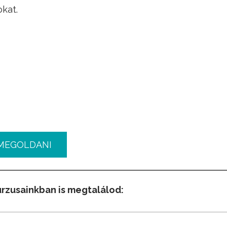
okat.
MEGOLDANI
urzusainkban is megtalálod: