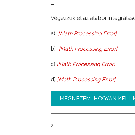
1.
Végezzük el az alábbi integrálás
a)
[
Math Processing Error
]
∫
x
100
+
4
x
5
+
6
x
+
1
x
d
x
=
?
b)
[
Math Processing Error
]
∫
x
⋅
x
3
+
4
⋅
x
5
6
+
x
3
+
1
x
5
d
x
=
?
c)
[
Math Processing Error
]
∫
e
−
x
+
x
4
e
−
x
⋅
x
4
d
x
=
?
d)
[
Math Processing Error
]
∫
x
+
3
x
−
2
d
x
=
?
MEGNÉZEM, HOGYAN KELL 
2.