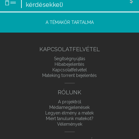
kérdésekkel)
A TÉMAKÖR TARTALMA
KAPCSOLATFELVÉTEL
Segítségnyújtás
Hibabejelentés
Kapcsolatfelvétel
Mateking torrent bejelentés
RÓLUNK
A projektről
Médiamegjelenések
Legyen élmény a matek
Miért tanulunk matekot?
Vélemények