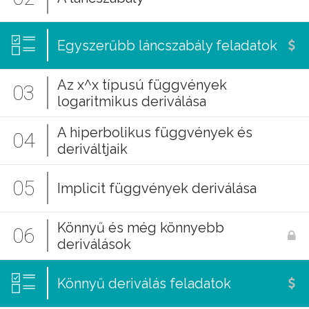
Egyszerűbb láncszabály feladatok
Az x^x típusú függvények
03
logaritmikus deriválása
A hiperbolikus függvények és
04
deriváltjaik
05
Implicit függvények deriválása
Könnyű és még könnyebb
06
deriválások
Könnyű deriválás feladatok