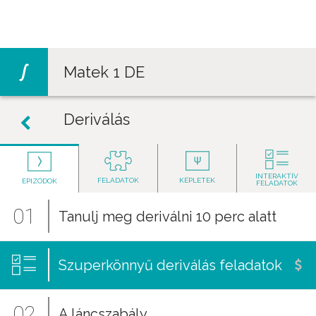
Jump to navigation
Matek 1 DE
Deriválás
INTERAKTÍV
FELADATOK
KÉPLETEK
EPIZÓDOK
FELADATOK
01
Tanulj meg deriválni 10 perc alatt
Szuperkönnyű deriválás feladatok
02
A láncszabály