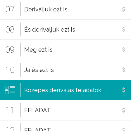
07
Deriváljuk ezt is
08
És deriváljuk ezt is
09
Meg ezt is
10
Ja és ezt is
Közepes deriválás feladatok
11
FELADAT
12
FELADAT