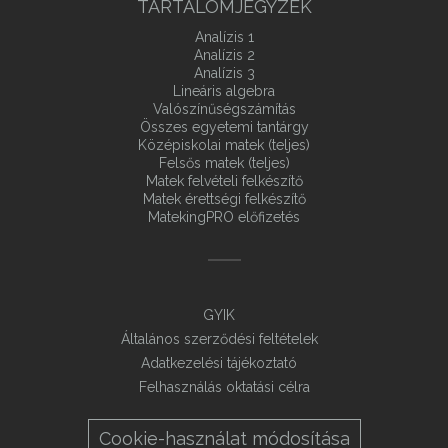
TARTALOMJEGYZÉK
Analízis 1
Analízis 2
Analízis 3
Lineáris algebra
Valószínűségszámítás
Összes egyetemi tantárgy
Középiskolai matek (teljes)
Felsős matek (teljes)
Matek felvételi felkészítő
Matek érettségi felkészítő
MatekingPRO előfizetés
GYIK
Általános szerződési feltételek
Adatkezelési tájékoztató
Felhasználás oktatási célra
Cookie-használat módosítása