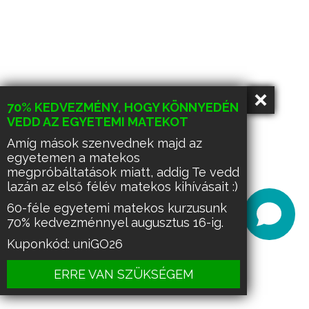
70% KEDVEZMÉNY, HOGY KÖNNYEDÉN
VEDD AZ EGYETEMI MATEKOT
Amíg mások szenvednek majd az
egyetemen a matekos
megpróbáltatások miatt, addig Te vedd
lazán az első félév matekos kihívásait :)
60-féle egyetemi matekos kurzusunk
70% kedvezménnyel augusztus 16-ig.
Kuponkód: uniGO26
ERRE VAN SZÜKSÉGEM