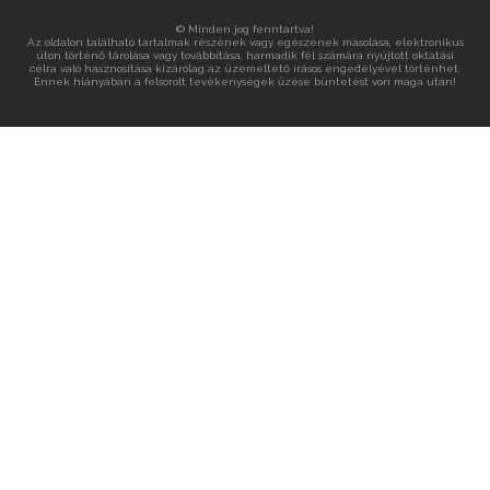
© Minden jog fenntartva!
Az oldalon található tartalmak részének vagy egészének másolása, elektronikus
úton történő tárolása vagy továbbítása, harmadik fél számára nyújtott oktatási
célra való hasznosítása kizárólag az üzemeltető írásos engedélyével történhet.
Ennek hiányában a felsorolt tevékenységek űzése büntetést von maga után!