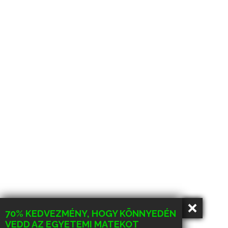
70% KEDVEZMÉNY, HOGY KÖNNYEDÉN
VEDD AZ EGYETEMI MATEKOT