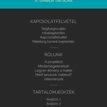
A TÉMAKÖR TARTALMA
KAPCSOLATFELVÉTEL
Segítségnyújtás
Hibabejelentés
Kapcsolatfelvétel
Mateking torrent bejelentés
RÓLUNK
A projektről
Médiamegjelenések
Legyen élmény a matek
Miért tanulunk matekot?
Vélemények
TARTALOMJEGYZÉK
Analízis 1
Analízis 2