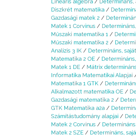
Lineáris algebra
/
Determináns, 
Diszkrét matematika
/
Determiná
Gazdasági matek 2
/
Determináns
Matek 1 Corvinus
/
Determináns, 
Műszaki matematika 1
/
Determin
Műszaki matematika 2
/
Determin
Analízis 3 IK
/
Determináns, saját
Matematika 2 OE
/
Determináns, 
Matek 1 DE
/
Mátrix determináns
Informatika Matematikai Alapjai
Matematika 1 GTK
/
Determinán
Alkalmazott matematika OE
/
De
Gazdasági matematika 2
/
Deter
GTK Matematika a2a
/
Determiná
Számítástudomány alapjai
/
Dete
Matek 2 Corvinus
/
Determináns, 
Matek 2 SZE
/
Determináns, sajá