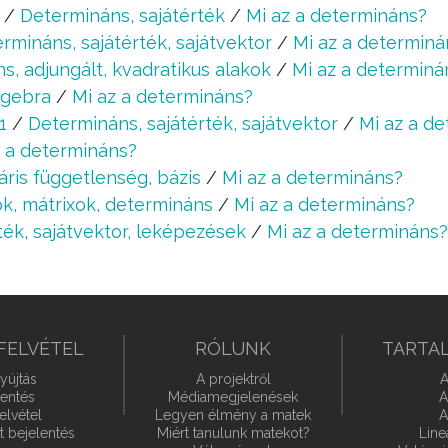
/
Determináns, sajátérték
/
Mi az a determináns?
rmináns, sajátérték, sajátvektor
/
Mi az a determiná
s, adjungált, kvadratikus alakok
/
Mi az a determiná
lgebra
/
Mi az a determináns?
1
/
Determináns, sajátérték, sajátvektor
/
Mi az a d
z a determináns?
áris függetlenség, bázis
/
Mi az a determináns?
k, mátrixok, determináns
/
Mi az a determináns?
ték, sajátvektor, leképezések
/
Mi az a determináns?
FELVÉTEL
RÓLUNK
TARTA
yújtás
A projektről
A
lentés
Médiamegjelenések
A
elvétel
Legyen élmény a matek
A
t bejelentés
Miért tanulunk matekot?
Line