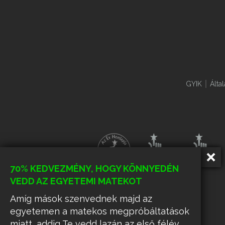
GYIK
Álta
70% KEDVEZMÉNY, HOGY KÖNNYEDÉN
VEDD AZ EGYETEMI MATEKOT
Amíg mások szenvednek majd az
egyetemen a matekos megpróbáltatások
miatt, addig Te vedd lazán az első félév