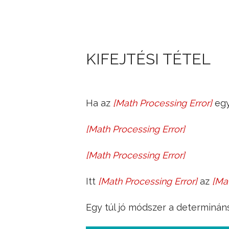
KIFEJTÉSI TÉTEL
Ha az
[
Math Processing Error
]
egy
A
[
Math Processing Error
]
A
=
(
a
11
a
12
…
[
Math Processing Error
]
det
(
A
)
=
∑
j
=
1
n
(
−
1
)
i
+
j
a
i
j
⋅
det
(
A
i
j
)
a
1
n
a
21
a
22
…
a
2
n
…
…
…
…
Itt
[
Math Processing Error
]
az
[
Mat
det
(
A
i
j
)
a
i
j
a
n
1
a
n
2
…
a
n
n
)
Egy túl jó módszer a determinán