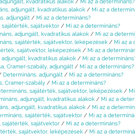
adjungált, kvadratikus alakok
/
Mi az a determináns?
ns, adjungált, kvadratikus alakok
/
Mi az a determi
, adjungált
/
Mi az a determináns?
sajátérték, sajátvektor
/
Mi az a determináns?
áns, adjungált, kvadratikus alakok
/
Mi az a determ
áns, sajátérték, sajátvektor, leképezések
/
Mi az a
érték, sajátvektor, leképezések
/
Mi az a determiná
adjungált, kvadratikus alakok
/
Mi az a determináns
a, Cramer-szabály, adjungált
/
Mi az a determináns?
/
Determináns, adjungált
/
Mi az a determináns?
s, Cramer-szabály
/
Mi az a determináns?
termináns, sajátérték, sajátvektor, leképezések
/
Mi
mináns, adjungált, kvadratikus alakok
/
Mi az a dete
ns, adjungált, kvadratikus alakok
/
Mi az a determi
rmináns, sajátérték, sajátvektor
/
Mi az a determiná
sajátérték, sajátvektor
/
Mi az a determináns?
térték, sajátvektor, leképezések
/
Mi az a determin