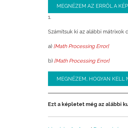
MEGNÉZEM AZ ERRŐL A KÉ
1.
Számítsuk ki az alábbi mátrixok 
a)
[
Math Processing Error
]
A
=
(
3
5
2
7
)
b)
[
Math Processing Error
]
A
=
(
2
5
4
3
1
7
4
1
1
)
MEGNÉZEM, HOGYAN KELL 
Ezt a képletet még az alábbi k