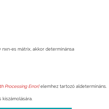
Jump to navigation
 nxn-es mátrix, akkor determinánsa
h Processing Error
]
elemhez tartozó aldetermináns.
s kiszámolására.