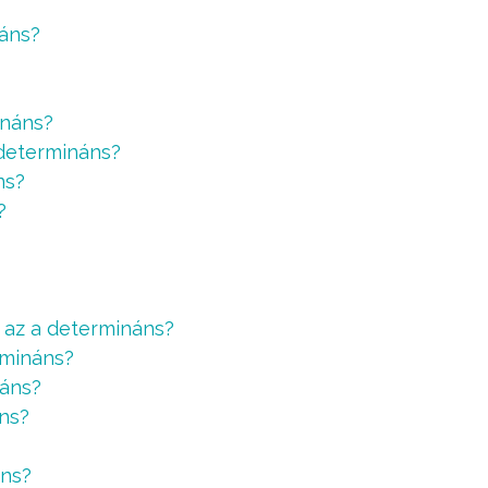
náns?
ináns?
 determináns?
ns?
?
 az a determináns?
rmináns?
náns?
ns?
áns?