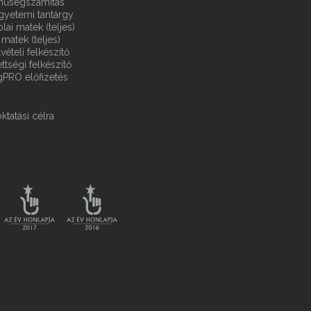
ínűségszámítás
gyetemi tantárgy
ai matek (teljes)
matek (teljes)
vételi felkészítő
ttségi felkészítő
gPRO előfizetés
ktatási célra