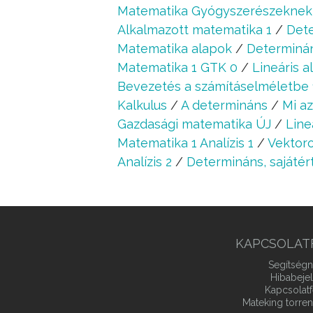
Matematika Gyógyszerészeknek
Alkalmazott matematika 1
/
Dete
Matematika alapok
/
Determinán
Matematika 1 GTK 0
/
Lineáris a
Bevezetés a számításelméletbe 
Kalkulus
/
A determináns
/
Mi a
Gazdasági matematika ÚJ
/
Line
Matematika 1 Analízis 1
/
Vektoro
Analízis 2
/
Determináns, sajátér
KAPCSOLAT
Segítségn
Hibabeje
Kapcsolatf
Mateking torren