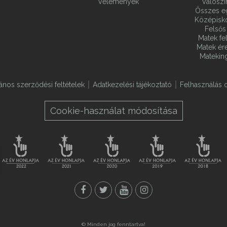
Vélemények
Valósz
Összes e
Középiskol
Felsős 
Matek fel
Matek ére
Matekin
lános szerződési feltételek
Adatkezelési tájékoztató
Felhasználás o
Cookie-használat módosítása
© Minden jog fenntartva!