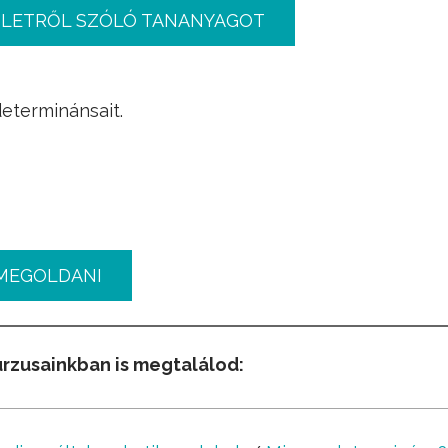
PLETRŐL SZÓLÓ TANANYAGOT
determinánsait.
MEGOLDANI
urzusainkban is megtalálod: