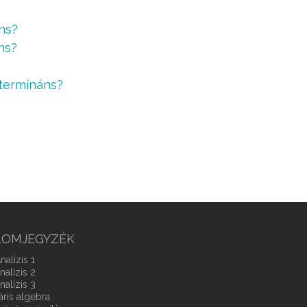
ns?
ns?
etermináns?
LOMJEGYZÉK
nalízis 1
nalízis 2
nalízis 3
áris algebra