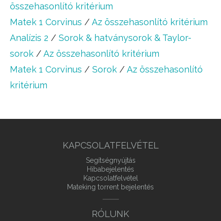
összehasonlító kritérium
Matek 1 Corvinus
/
Az összehasonlító kritérium
Analízis 2
/
Sorok & hatványsorok & Taylor-
sorok
/
Az összehasonlító kritérium
Matek 1 Corvinus
/
Sorok
/
Az összehasonlító
kritérium
KAPCSOLATFELVÉTEL
Segítségnyújtás
Hibabejelentés
Kapcsolatfelvétel
Mateking torrent bejelentés
RÓLUNK