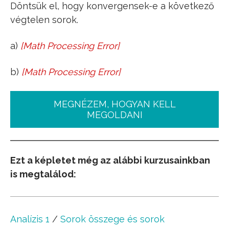
Döntsük el, hogy konvergensek-e a következő
végtelen sorok.
a)
[
Math Processing Error
]
∑
n
=
1
∞
ln
n
n
b)
[
Math Processing Error
]
∑
n
=
1
∞
n
3
+
n
n
4
−
n
3
+
n
3
MEGNÉZEM, HOGYAN KELL
MEGOLDANI
Ezt a képletet még az alábbi kurzusainkban
is megtalálod:
Analízis 1
/
Sorok összege és sorok