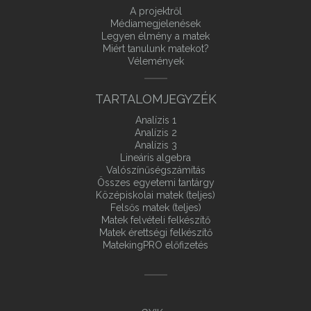
A projektről
Médiamegjelenések
Legyen élmény a matek
Miért tanulunk matekot?
Vélemények
TARTALOMJEGYZÉK
Analízis 1
Analízis 2
Analízis 3
Lineáris algebra
Valószínűségszámítás
Összes egyetemi tantárgy
Középiskolai matek (teljes)
Felsős matek (teljes)
Matek felvételi felkészítő
Matek érettségi felkészítő
MatekingPRO előfizetés