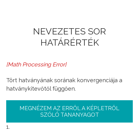
Jump to navigation
NEVEZETES SOR
HATÁRÉRTÉK
[
Math Processing Error
]
∑
n
=
1
∞
1
n
α
=
{
konvergens,
Tört hatványának sorának konvergenciája a
ha
α
>
1
divergens,
hatványkitevőtől függően.
ha
α
≤
1
MEGNÉZEM AZ ERRŐL A KÉPLETRŐL
SZÓLÓ TANANYAGOT
1.