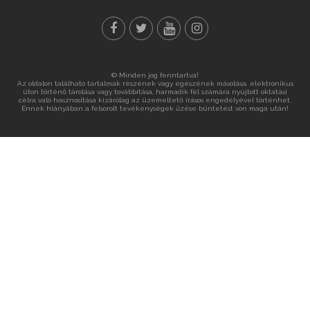
© Minden jog fenntartva!
Az oldalon található tartalmak részének vagy egészének másolása, elektronikus
úton történő tárolása vagy továbbítása, harmadik fél számára nyújtott oktatási
célra való hasznosítása kizárólag az üzemeltető írásos engedélyével történhet.
Ennek hiányában a felsorolt tevékenységek űzése büntetést von maga után!