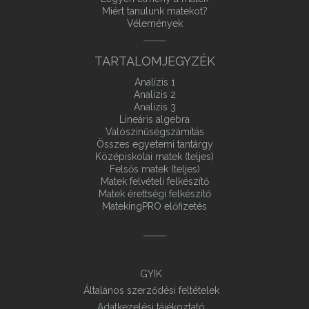
Miért tanulunk matekot?
Vélemények
TARTALOMJEGYZÉK
Analízis 1
Analízis 2
Analízis 3
Lineáris algebra
Valószínűségszámítás
Összes egyetemi tantárgy
Középiskolai matek (teljes)
Felsős matek (teljes)
Matek felvételi felkészítő
Matek érettségi felkészítő
MatekingPRO előfizetés
GYIK
Általános szerződési feltételek
Adatkezelési tájékoztató