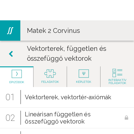
Jump to navigation
Matek 2 Corvinus
Vektorterek, független és
összefüggő vektorok
INTERAKTÍV
FELADATOK
KÉPLETEK
EPIZÓDOK
FELADATOK
01
Vektorterek, vektortér-axiómák
Lineárisan független és
02
összefüggő vektorok