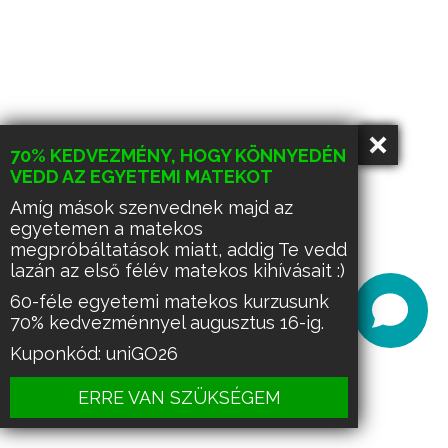
70% KEDVEZMÉNY, HOGY KÖNNYEDÉN
VEDD AZ EGYETEMI MATEKOT
Amíg mások szenvednek majd az
egyetemen a matekos
megpróbáltatások miatt, addig Te vedd
lazán az első félév matekos kihívásait :)
60-féle egyetemi matekos kurzusunk
70% kedvezménnyel augusztus 16-ig.
Kuponkód: uniGO26
ERRE VAN SZÜKSÉGEM