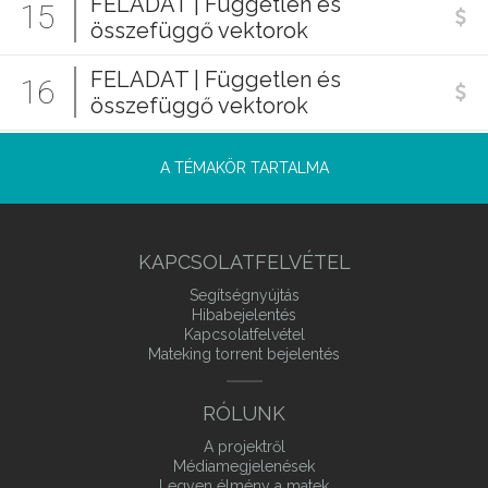
FELADAT | Független és
15
összefüggő vektorok
FELADAT | Független és
16
összefüggő vektorok
A TÉMAKÖR TARTALMA
KAPCSOLATFELVÉTEL
Segítségnyújtás
Hibabejelentés
Kapcsolatfelvétel
Mateking torrent bejelentés
RÓLUNK
A projektről
Médiamegjelenések
Legyen élmény a matek