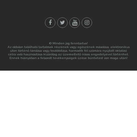
© Minden jog fenntartva!
Az oldalon található tartalmak részének vagy egészének másolása, elektronikus
úton történő tárolása vagy továbbítása, harmadik fél számára nyújtott oktatási
célra való hasznosítása kizárólag az üzemeltető írásos engedélyével történhet.
Ennek hiányában a felsorolt tevékenységek űzése büntetést von maga után!