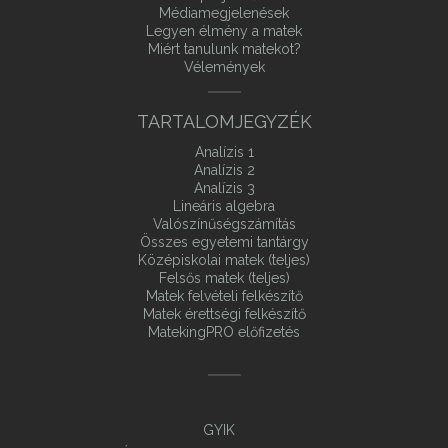
Médiamegjelenések
Legyen élmény a matek
Miért tanulunk matekot?
Vélemények
TARTALOMJEGYZÉK
Analízis 1
Analízis 2
Analízis 3
Lineáris algebra
Valószínűségszámítás
Összes egyetemi tantárgy
Középiskolai matek (teljes)
Felsős matek (teljes)
Matek felvételi felkészítő
Matek érettségi felkészítő
MatekingPRO előfizetés
GYIK