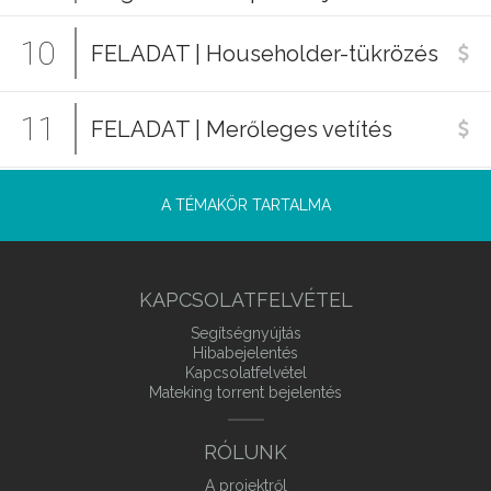
10
FELADAT | Householder-tükrözés
11
FELADAT | Merőleges vetítés
A TÉMAKÖR TARTALMA
KAPCSOLATFELVÉTEL
Segítségnyújtás
Hibabejelentés
Kapcsolatfelvétel
Mateking torrent bejelentés
RÓLUNK
A projektről