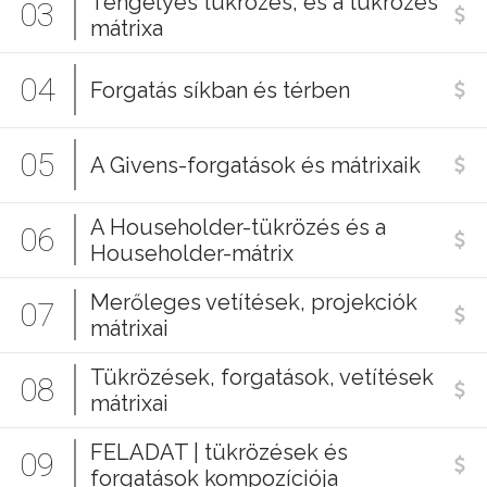
Tengelyes tükrözés, és a tükrözés
03
mátrixa
04
Forgatás síkban és térben
05
A Givens-forgatások és mátrixaik
A Householder-tükrözés és a
06
Householder-mátrix
Merőleges vetítések, projekciók
07
mátrixai
Tükrözések, forgatások, vetítések
08
mátrixai
FELADAT | tükrözések és
09
forgatások kompozíciója