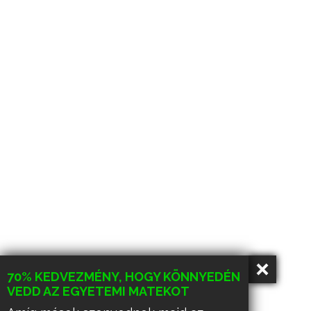
70% KEDVEZMÉNY, HOGY KÖNNYEDÉN
VEDD AZ EGYETEMI MATEKOT