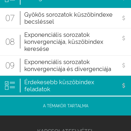
Gyökös sorozatok küszöbindexe
07
becsléssel
Exponenciális sorozatok
08
konvergenciája, küszöbindex
keresése
Exponenciális sorozatok
09
konvergenciája és divergenciája
Érdekesebb küszöbindex
feladatok
A TÉMAKÖR TARTALMA