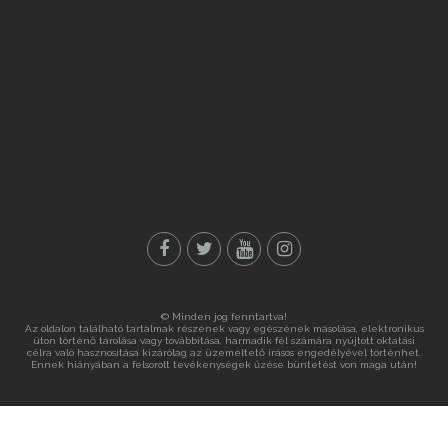
© Minden jog fenntartva!
Az oldalon található tartalmak részének vagy egészének másolása, elektronikus
úton történő tárolása vagy továbbítása, harmadik fél számára nyújtott oktatási
célra való hasznosítása kizárólag az üzemeltető írásos engedélyével történhet.
Ennek hiányában a felsorolt tevékenységek űzése büntetést von maga után!