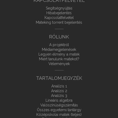
KAPCSOLATFELVÉTEL
Segítségnyújtás
Hibabejelentés
Kapcsolatfelvétel
Mateking torrent bejelentés
RÓLUNK
A projektről
Médiamegjelenések
Legyen élmény a matek
Miért tanulunk matekot?
Vélemények
TARTALOMJEGYZÉK
Analízis 1
Analízis 2
Analízis 3
Lineáris algebra
Valószínűségszámítás
Összes egyetemi tantárgy
Középiskolai matek (teljes)