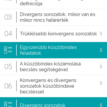
definíciója
Divergens sorozatok, mikor van és
03
mikor nincs határérték
04
Trükkösebb konvergens sorozatok
Egyszerűbb küszöbindex
feladatok
A küszöbindex kiszámolása
05
becslés segítségével
Konvergens és divergens
06
sorozatok küszöbindexe
becsléssel
Divergens sorozatok