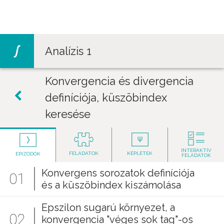
Jump to navigation
Analízis 1
Konvergencia és divergencia
definíciója, küszöbindex
keresése
INTERAKTÍV
FELADATOK
KÉPLETEK
EPIZÓDOK
FELADATOK
Konvergens sorozatok definíciója
01
és a küszöbindex kiszámolása
Epszilon sugarú környezet, a
02
konvergencia "véges sok tag"-os