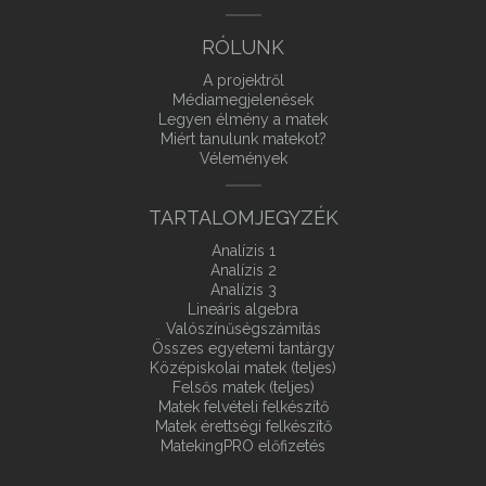
RÓLUNK
A projektről
Médiamegjelenések
Legyen élmény a matek
Miért tanulunk matekot?
Vélemények
TARTALOMJEGYZÉK
Analízis 1
Analízis 2
Analízis 3
Lineáris algebra
Valószínűségszámítás
Összes egyetemi tantárgy
Középiskolai matek (teljes)
Felsős matek (teljes)
Matek felvételi felkészítő
Matek érettségi felkészítő
MatekingPRO előfizetés