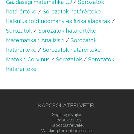
Gazdasági matematika ÚJ
/
Sorozatok
határértéke
/
Sorozatok határértéke
Kalkulus földtudomány és fizika alapszak
/
Sorozatok
/
Sorozatok határértéke
Matematika 1 Analízis 1
/
Sorozatok
határértéke
/
Sorozatok határértéke
Matek 1 Corvinus
/
Sorozatok
/
Sorozatok
határértéke
KAPCSOLATFELVÉTEL
Segítségnyújtás
Hibabejelentés
Kapcsolatfelvétel
Mateking torrent bejelentés