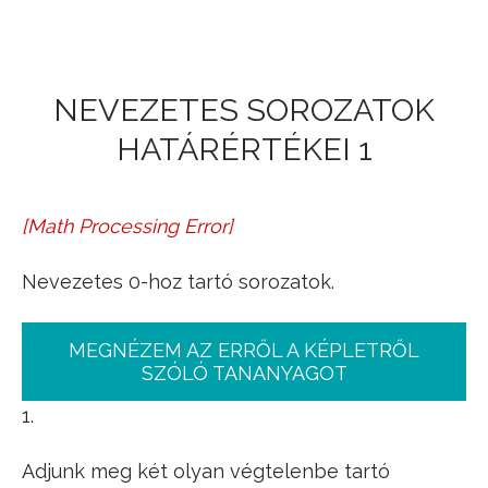
Jump to navigation
NEVEZETES SOROZATOK
HATÁRÉRTÉKEI 1
[
Math Processing Error
]
1
n
→
0
1
n
2
→
0
1
n
3
→
0
1
n
k
→
0
Nevezetes 0-hoz tartó sorozatok.
MEGNÉZEM AZ ERRŐL A KÉPLETRŐL
SZÓLÓ TANANYAGOT
1.
Adjunk meg két olyan végtelenbe tartó