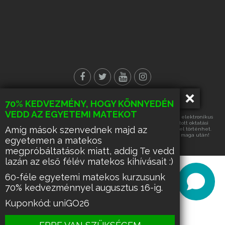
70% KEDVEZMÉNY, HOGY KÖNNYEDÉN
© Minden jog fenntartva!
VEDD AZ EGYETEMI MATEKOT
Az oldalon található tartalmak részének vagy egészének másolása, elektronikus
úton történő tárolása vagy továbbítása, harmadik fél számára nyújtott oktatási
Amíg mások szenvednek majd az
célra való hasznosítása kizárólag az üzemeltető írásos engedélyével történhet.
Ennek hiányában a felsorolt tevékenységek űzése büntetést von maga után!
egyetemen a matekos
megpróbáltatások miatt, addig Te vedd
lazán az első félév matekos kihívásait :)
60-féle egyetemi matekos kurzusunk
70% kedvezménnyel augusztus 16-ig.
Kuponkód: uniGO26