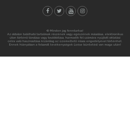
© Minden jog fenntartva!
Az oldalon található tartalmak részének vagy egészének másolása, elektronikus
úton történő tárolása vagy továbbítása, harmadik fél számára nyújtott oktatási
célra való hasznosítása kizárólag az üzemeltető írásos engedélyével történhet.
Ennek hiányában a felsorolt tevékenységek űzése büntetést von maga után!