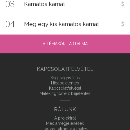
03
Kamatos kamat
04
Még egy kis kamatos kamat
A TÉMAKÖR TARTALMA
KAPCSOLATFELVÉTEL
Segítségnyújtás
Hibabejelentés
Kapcsolatfelvétel
Mateking torrent bejelentés
RÓLUNK
A projektről
Médiamegjelenések
Legyen élmény a matek