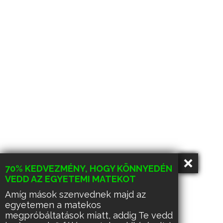
70% KEDVEZMÉNY, HOGY KÖNNYEDÉN
VEDD AZ EGYETEMI MATEKOT
Amíg mások szenvednek majd az
egyetemen a matekos
megpróbáltatások miatt, addig Te vedd