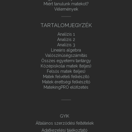
Miért tanulunk matekot?
Vélemények
TARTALOMJEGYZÉK
Analízis 1
Analízis 2
Analízis 3
Lineáris algebra
Valószínűségszámítás
Összes egyetemi tantárgy
Középiskolai matek (teljes)
Felsős matek (teljes)
Matek felvételi felkészítő
Matek érettségi felkészítő
MatekingPRO előfizetés
GYIK
Általános szerződési feltételek
Adatkezelési tájékoztató