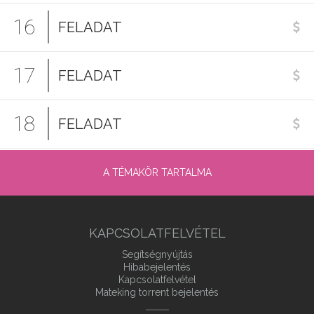
16
FELADAT
17
FELADAT
18
FELADAT
A TÉMAKÖR TARTALMA
KAPCSOLATFELVÉTEL
Segítségnyújtás
Hibabejelentés
Kapcsolatfelvétel
Mateking torrent bejelentés