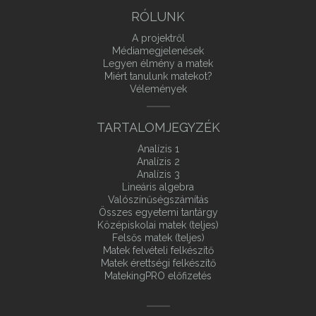
RÓLUNK
A projektről
Médiamegjelenések
Legyen élmény a matek
Miért tanulunk matekot?
Vélemények
TARTALOMJEGYZÉK
Analízis 1
Analízis 2
Analízis 3
Lineáris algebra
Valószínűségszámítás
Összes egyetemi tantárgy
Középiskolai matek (teljes)
Felsős matek (teljes)
Matek felvételi felkészítő
Matek érettségi felkészítő
MatekingPRO előfizetés