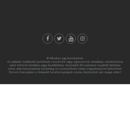
© Minden jog fenntartva!
Az oldalon található tartalmak részének vagy egészének másolása, elektronikus
úton történő tárolása vagy továbbítása, harmadik fél számára nyújtott oktatási
célra való hasznosítása kizárólag az üzemeltető írásos engedélyével történhet.
Ennek hiányában a felsorolt tevékenységek űzése büntetést von maga után!