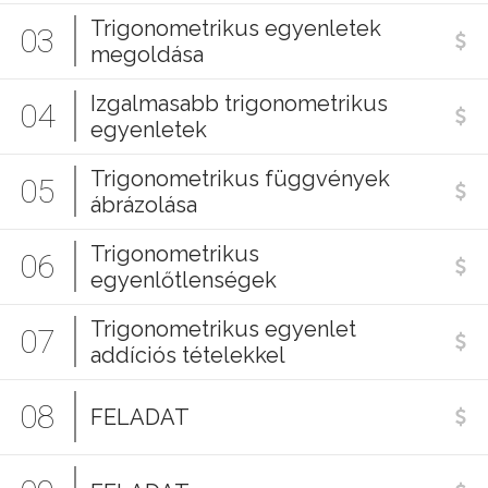
Trigonometrikus egyenletek
03
megoldása
Izgalmasabb trigonometrikus
04
egyenletek
Trigonometrikus függvények
05
ábrázolása
Trigonometrikus
06
egyenlőtlenségek
Trigonometrikus egyenlet
07
addíciós tételekkel
08
FELADAT