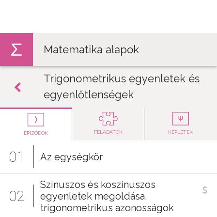
Jump to navigation
Matematika alapok
Trigonometrikus egyenletek és
egyenlőtlenségek
FELADATOK
KÉPLETEK
EPIZÓDOK
01
Az egységkör
Szinuszos és koszinuszos
02
egyenletek megoldása,
trigonometrikus azonosságok