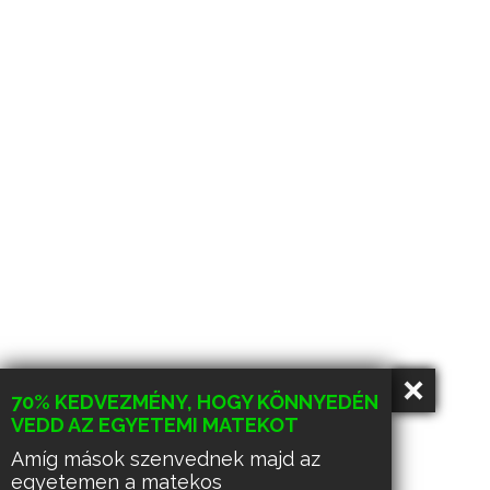
70% KEDVEZMÉNY, HOGY KÖNNYEDÉN
VEDD AZ EGYETEMI MATEKOT
Amíg mások szenvednek majd az
egyetemen a matekos