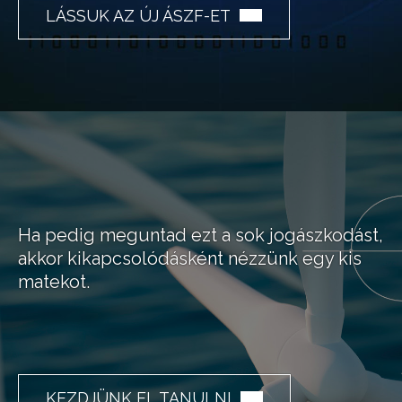
LÁSSUK AZ ÚJ ÁSZF-ET
Ha pedig meguntad ezt a sok jogászkodást,
akkor kikapcsolódásként nézzünk egy kis
matekot.
KEZDJÜNK EL TANULNI