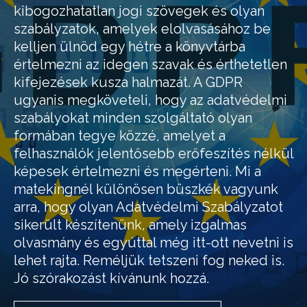
kibogozhatatlan jogi szövegek és olyan
szabályzatok, amelyek elolvasásához be
kelljen ülnöd egy hétre a könyvtárba
értelmezni az idegen szavak és érthetetlen
kifejezések kusza halmazát. A GDPR
ugyanis megköveteli, hogy az adatvédelmi
szabályokat minden szolgáltató olyan
formában tegye közzé, amelyet a
felhasználók jelentősebb erőfeszítés nélkül
képesek értelmezni és megérteni. Mi a
matekingnél különösen büszkék vagyunk
arra, hogy olyan Adatvédelmi Szabályzatot
sikerült készítenünk, amely izgalmas
olvasmány és egyúttal még itt-ott nevetni is
lehet rajta. Reméljük tetszeni fog neked is.
Jó szórakozást kívánunk hozzá.