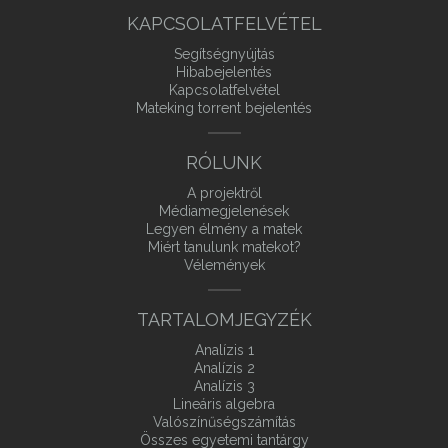
KAPCSOLATFELVÉTEL
Segítségnyújtás
Hibabejelentés
Kapcsolatfelvétel
Mateking torrent bejelentés
RÓLUNK
A projektről
Médiamegjelenések
Legyen élmény a matek
Miért tanulunk matekot?
Vélemények
TARTALOMJEGYZÉK
Analízis 1
Analízis 2
Analízis 3
Lineáris algebra
Valószínűségszámítás
Összes egyetemi tantárgy