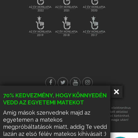
70% KEDVEZMÉNY, HOGY KÖNNYEDÉN
VEDD AZ EGYETEMI MATEKOT
© Minden jog fenntartva!
Az oldalon található tartalmak részének vagy egészének másolása, elektronikus
Amíg mások szenvednek majd az
úton történő tárolása vagy továbbítása, harmadik fél számára nyújtott oktatási
célra való hasznosítása kizárólag az üzemeltető írásos engedélyével történhet.
egyetemen a matekos
Ennek hiányában a felsorolt tevékenységek űzése büntetést von maga után!
megpróbáltatások miatt, addig Te vedd
lazán az első félév matekos kihívásait :)