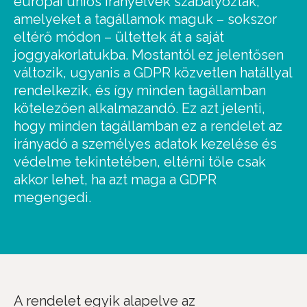
európai uniós irányelvek szabályozták,
amelyeket a tagállamok maguk – sokszor
eltérő módon – ültettek át a saját
joggyakorlatukba. Mostantól ez jelentősen
változik, ugyanis a GDPR közvetlen hatállyal
rendelkezik, és így minden tagállamban
kötelezően alkalmazandó. Ez azt jelenti,
hogy minden tagállamban ez a rendelet az
irányadó a személyes adatok kezelése és
védelme tekintetében, eltérni tőle csak
akkor lehet, ha azt maga a GDPR
megengedi.
A rendelet egyik alapelve az